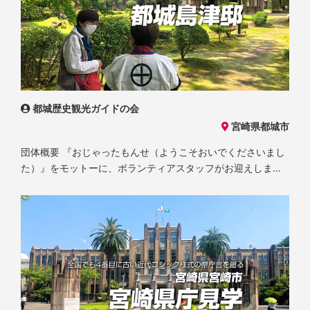
都城歴史観光ガイドの会
宮崎県都城市
団体概要 『おじゃったもんせ（ようこそおいでくださいまし
た）』をモットーに、ボランティアスタッフがお迎えしま
す。 昭和48年に昭和天皇・皇后両陛下がご宿泊された様子を
再現した本宅や、1万点にも及ぶ都城島津家の史料を収蔵展示
する都城島津伝承館などを、見どころや秘話を交えながら、
おもしろ楽しくご案内いたします。