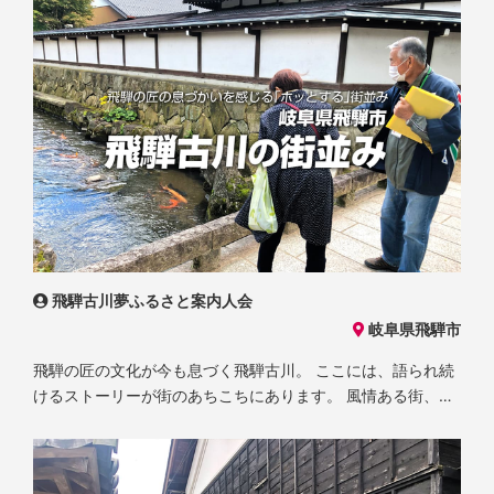
路標識等、新旧入り混じった「にぎやかな過疎の町」を案内
します。 「あわえ」とは、こちらでの方言で集落の狭い路地
の事です。 毎週土曜日13時30分から、オンラインガイドもお
こなっています。
飛騨古川夢ふるさと案内人会
岐阜県飛騨市
飛騨の匠の文化が今も息づく飛騨古川。 ここには、語られ続
けるストーリーが街のあちこちにあります。 風情ある街、飛
騨の匠の技が受け継ぐ心。 街を見守る人々の繋がり。 地域住
民がとても大切にしている、年に一度の古川祭、そして三寺
まいり。 どれもこれも、街の中のふとしたところに存在しま