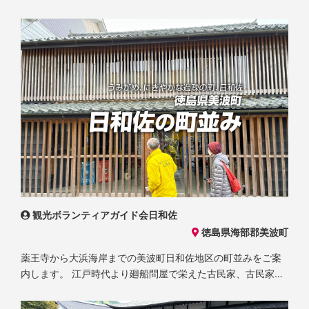
観光ボランティアガイド会日和佐
徳島県海部郡美波町
薬王寺から大浜海岸までの美波町日和佐地区の町並みをご案
内します。 江戸時代より廻船問屋で栄えた古民家、古民家を
改装した都会からの移住者の新しい店舗、サテライトオフィ
スと地方創生カンパニー、うみがめのモニュメントや古い遍