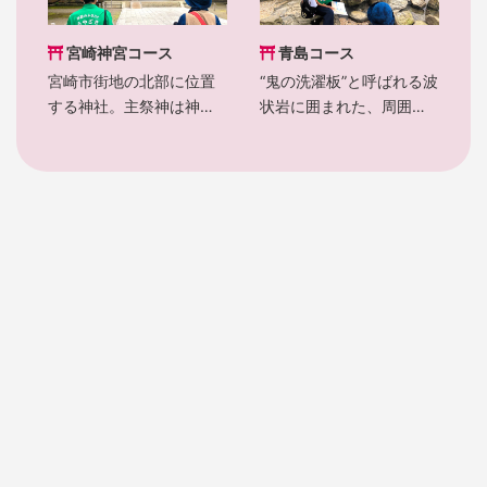
宮崎神宮コース
青島コース
宮崎市街地の北部に位置
“鬼の洗濯板”と呼ばれる波
する神社。主祭神は神武
状岩に囲まれた、周囲約
天皇、ウガヤフキアエズ
1kmの小さな島だ。国の
ノミコト、タマヨリヒ
特別天然記念物に指定さ
メ。神宮の前（さき）に
れている亜熱帯植物にお
町が開けて行ったという
おわれ、1年を通して緑に
意味で、「宮崎」という
あふれています。島の中
地名の由来となったとも
心には青島神社があり、
言われています。
縁結びの神様として親し
まれているほか、隣接す
る「日向神話館」では神
話の世界をろう人形で再
現しています。