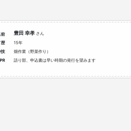
。
豊田 幸孝
さん
名前
ド歴
15年
特技
畑作業（野菜作り）
PR
語り部、申込書は早い時期の発行を望みます