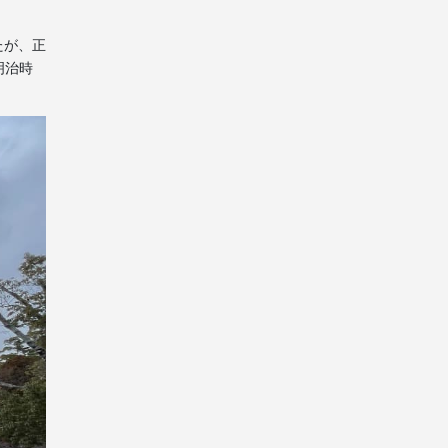
たが、正
明治時