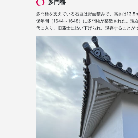
多門櫓
多門櫓を支えている石垣は野面積みで、高さは13.
保年間（1644～1648）に多門櫓が築造された。
代に入り、旧藩士に払い下げられ、現存することが