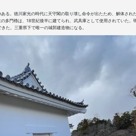
5mある。徳川家光の時代に天守閣の取り壊し命令が出たため、解体され
現在の多門櫓は、18世紀後半に建てられ、武具庫として使用されていた。
できた。三重県下で唯一の城郭建造物になる。