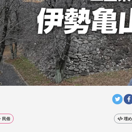
・民俗
埋め