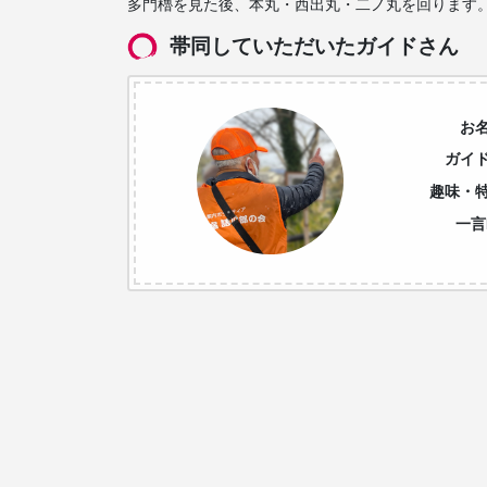
多門櫓を見た後、本丸・西出丸・二ノ丸を回ります
帯同していただいたガイドさん
お
ガイ
趣味・
一言