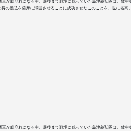
合戦で西軍が総崩れになる中、最後まで戦場に残っていた島津義弘隊は、敵中
大将の義弘を薩摩に帰国させることに成功させたこのことを、世に名高
合戦で西軍が総崩れになる中、最後まで戦場に残っていた島津義弘隊は、敵中