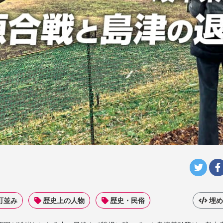
町並み
歴史上の人物
歴史・民俗
埋め