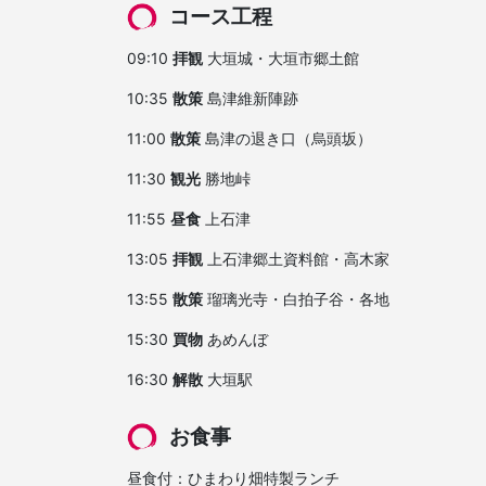
コース工程
09:10
拝観
大垣城・大垣市郷土館
10:35
散策
島津維新陣跡
11:00
散策
島津の退き口（烏頭坂）
11:30
観光
勝地峠
11:55
昼食
上石津
13:05
拝観
上石津郷土資料館・高木家
13:55
散策
瑠璃光寺・白拍子谷・各地
15:30
買物
あめんぼ
16:30
解散
大垣駅
お食事
昼食付：ひまわり畑特製ランチ