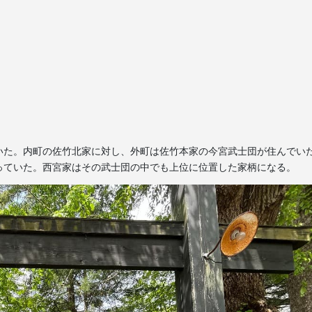
いた。内町の佐竹北家に対し、外町は佐竹本家の今宮武士団が住んでい
っていた。西宮家はその武士団の中でも上位に位置した家柄になる。