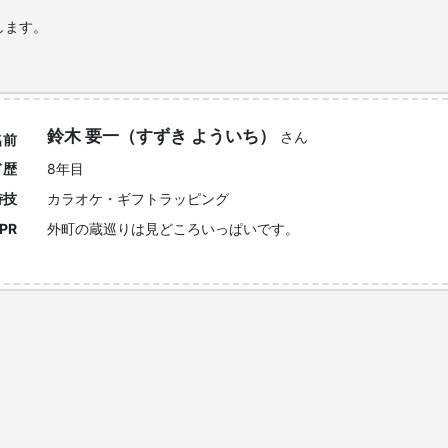
します。
鈴木 要一（すずき よういち）
さん
名前
ド歴
8年目
特技
カラオケ・ギフトラッピング
PR
外町の蔵巡りは見どころいっぱいです。