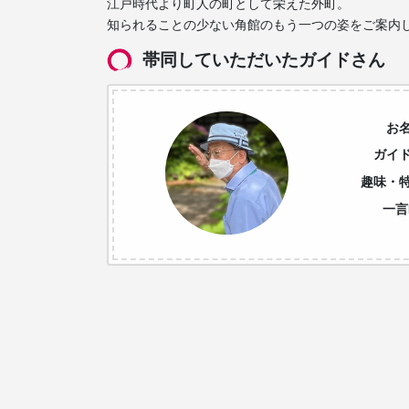
江戸時代より町人の町として栄えた外町。
知られることの少ない角館のもう一つの姿をご案内
帯同していただいたガイドさん
お
ガイ
趣味・
一言