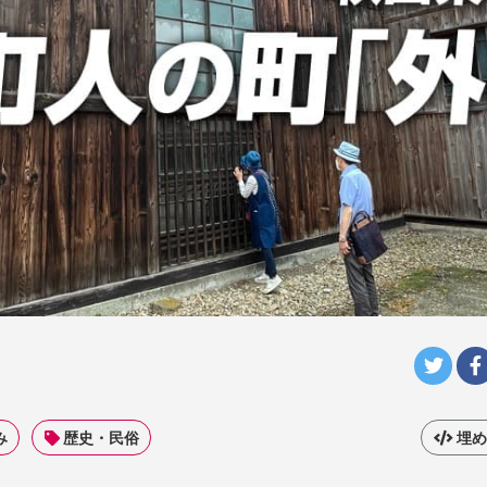
み
歴史・民俗
埋め