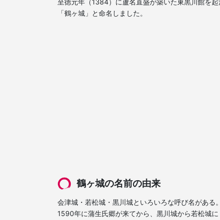
至徳元年（1384）に蘆名直盛が築いた東黒川館を起
「鶴ヶ城」と命名しました。
鶴ヶ城の名前の由来
会津城・若松城・黒川城といろいろな呼び名がある
1590年に蒲生氏郷が来てから、黒川城から若松城