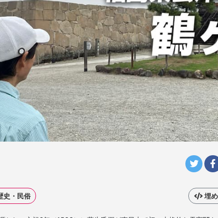
歴史・民俗
埋め