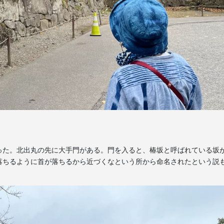
った。北出丸の先に大手門がある。門を入ると、椿坂と呼ばれている坂
落ちるように首が落ちるから近づくなという所から命名されたという説