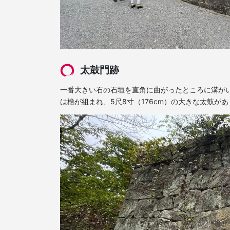
太鼓門跡
一番大きい石の石垣を直角に曲がったところに溝が
は櫓が組まれ、5尺8寸（176cm）の大きな太鼓