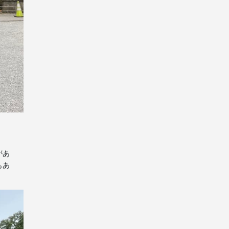
があ
もあ