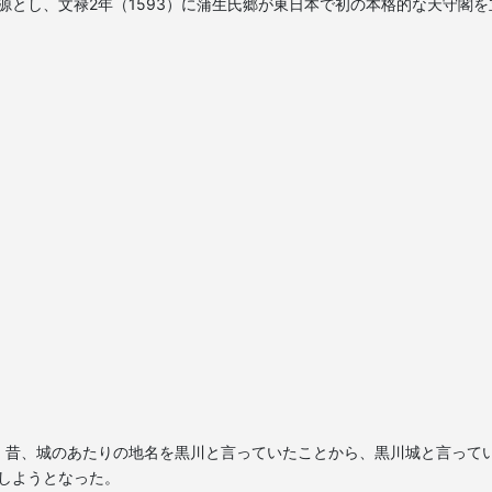
源とし、文禄2年（1593）に蒲生氏郷が東日本で初の本格的な天守閣を
。昔、城のあたりの地名を黒川と言っていたことから、黒川城と言って
にしようとなった。