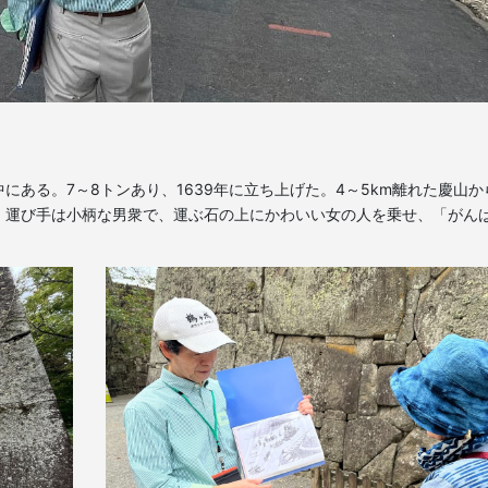
ある。7～8トンあり、1639年に立ち上げた。4～5km離れた慶山か
。運び手は小柄な男衆で、運ぶ石の上にかわいい女の人を乗せ、「がん