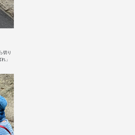
ら切り
ばれ」