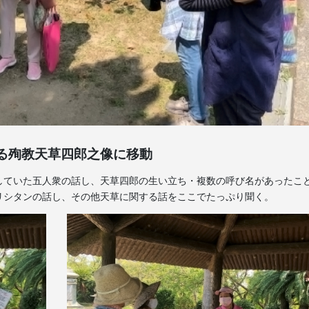
る殉教天草四郎之像に移動
していた五人衆の話し、天草四郎の生い立ち・複数の呼び名があったこ
リシタンの話し、その他天草に関する話をここでたっぷり聞く。