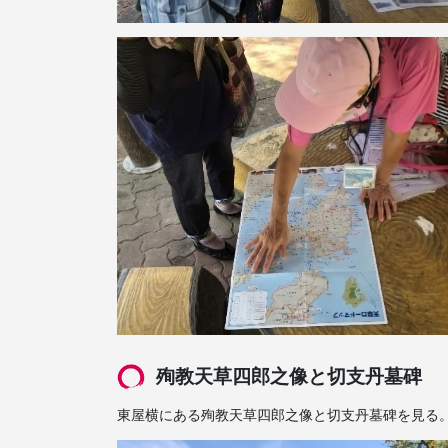
殉教天草四郎之像と切支丹墓碑
東屋横にある殉教天草四郎之像と切支丹墓碑を見る