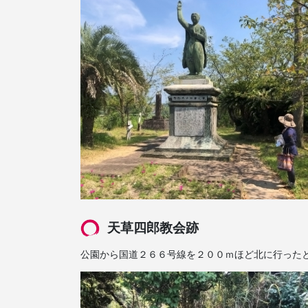
天草四郎教会跡
公園から国道２６６号線を２００ｍほど北に行った