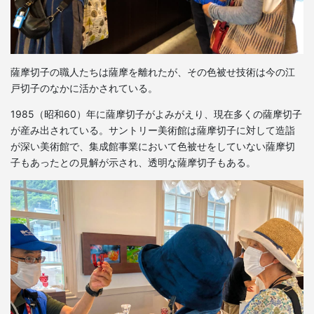
薩摩切子の職人たちは薩摩を離れたが、その色被せ技術は今の江
戸切子のなかに活かされている。
1985（昭和60）年に薩摩切子がよみがえり、現在多くの薩摩切子
が産み出されている。サントリー美術館は薩摩切子に対して造詣
が深い美術館で、集成館事業において色被せをしていない薩摩切
子もあったとの見解が示され、透明な薩摩切子もある。