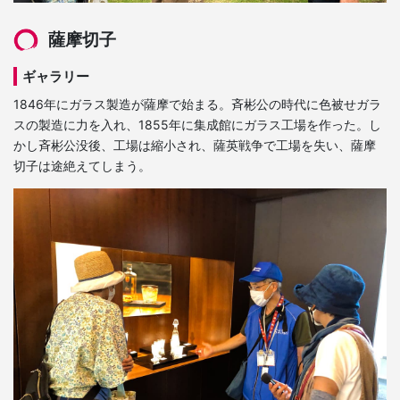
薩摩切子
ギャラリー
1846年にガラス製造が薩摩で始まる。斉彬公の時代に色被せガラ
スの製造に力を入れ、1855年に集成館にガラス工場を作った。し
かし斉彬公没後、工場は縮小され、薩英戦争で工場を失い、薩摩
切子は途絶えてしまう。