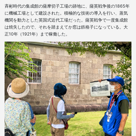
斉彬時代の集成館の薩摩切子工場の跡地に、薩英戦争後の1865年
に機械工場として建設された。積極的な技術の導入を行い、蒸気
機関を動力とした英国式近代工場だった。薩英戦争で一度集成館
は焼失したので、それを踏まえてか窓は鉄格子になっている。大
正10年（1921年）まで稼働した。