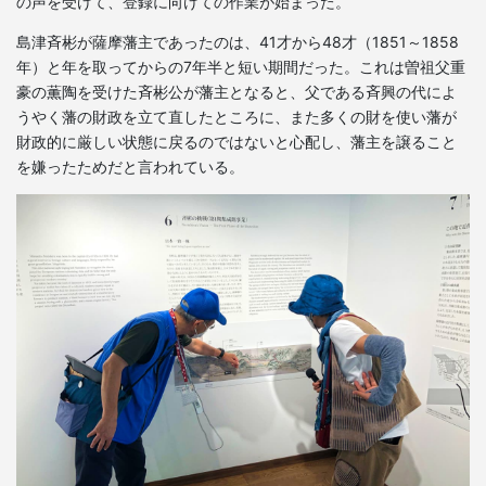
の声を受けて、登録に向けての作業が始まった。
島津斉彬が薩摩藩主であったのは、41才から48才（1851～1858
年）と年を取ってからの7年半と短い期間だった。これは曽祖父重
豪の薫陶を受けた斉彬公が藩主となると、父である斉興の代によ
うやく藩の財政を立て直したところに、また多くの財を使い藩が
財政的に厳しい状態に戻るのではないと心配し、藩主を譲ること
を嫌ったためだと言われている。