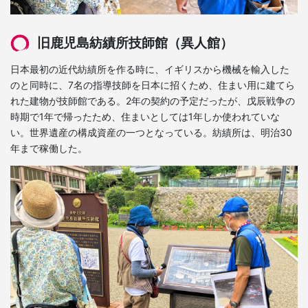
旧鹿児島紡績所技師館（異人館）
日本最初の近代紡績所を作る時に、イギリスから機械を輸入した
のと同時に、7名の指導技師を日本に招くため、住まい用に建てら
れた建物が技師館である。2年の契約の予定だったが、戊辰戦争の
時期で1年で帰ったため、住まいとしては1年しか使われていな
い。世界遺産の構成資産の一つとなっている。紡績所は、明治30
年まで稼働した。