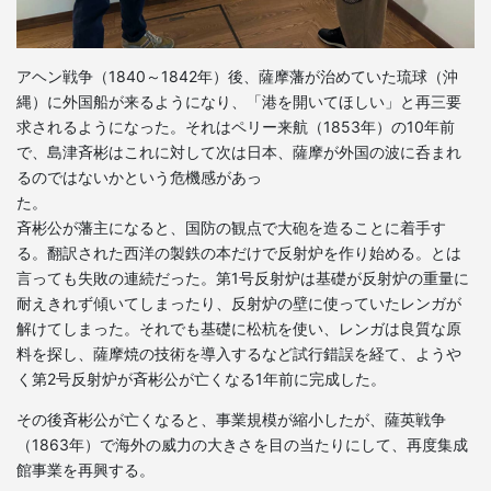
アヘン戦争（1840～1842年）後、薩摩藩が治めていた琉球（沖
縄）に外国船が来るようになり、「港を開いてほしい」と再三要
求されるようになった。それはペリー来航（1853年）の10年前
で、島津斉彬はこれに対して次は日本、薩摩が外国の波に呑まれ
るのではないかという危機感があっ
た
斉彬公が藩主になると、国防の観点で大砲を造ることに着手す
る。翻訳された西洋の製鉄の本だけで反射炉を作り始める。とは
言っても失敗の連続だった。第1号反射炉は基礎が反射炉の重量に
耐えきれず傾いてしまったり、反射炉の壁に使っていたレンガが
解けてしまった。それでも基礎に松杭を使い、レンガは良質な原
料を探し、薩摩焼の技術を導入するなど試行錯誤を経て、ようや
く第2号反射炉が斉彬公が亡くなる1年前に完成した。
その後斉彬公が亡くなると、事業規模が縮小したが、薩英戦争
（1863年）で海外の威力の大きさを目の当たりにして、再度集成
館事業を再興する。