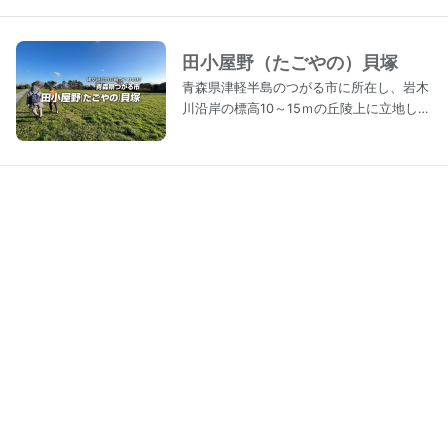
田小屋野（たごやの）貝塚
青森県津軽半島のつがる市に所在し、岩木
川沿岸の標高10～15ｍの丘陵上に立地して
いて、海進期に形成された内湾である古十
三湖（こ・じゅうさんこ）に面し、漁労及
び貝の採取に適していました。定住発展期
前半の貝塚を伴う集落であり、内湾地域に
おける生業や集落の様子を示す重要な遺跡
です。